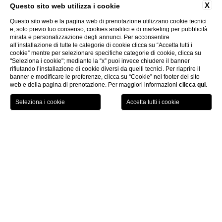
X
Questo sito web utilizza i cookie
Questo sito web e la pagina web di prenotazione utilizzano cookie tecnici
e, solo previo tuo consenso, cookies analitici e di marketing per pubblicità
mirata e personalizzazione degli annunci. Per acconsentire
all’installazione di tutte le categorie di cookie clicca su “Accetta tutti i
cookie” mentre per selezionare specifiche categorie di cookie, clicca su
"Seleziona i cookie"; mediante la “x” puoi invece chiudere il banner
rifiutando l’installazione di cookie diversi da quelli tecnici. Per riaprire il
banner e modificare le preferenze, clicca su “Cookie” nel footer del sito
web e della pagina di prenotazione. Per maggiori informazioni
clicca qui
.
PRENOTA
HOTEL RESIDENCE
Benvenuto ad Amalfi
L'
Hotel Residence
è allocato in uno splendido
Palazzo