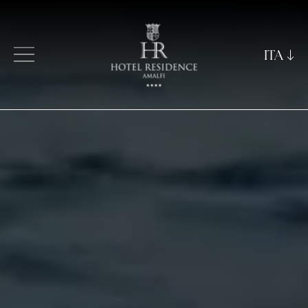
ITA
ITA
ENG