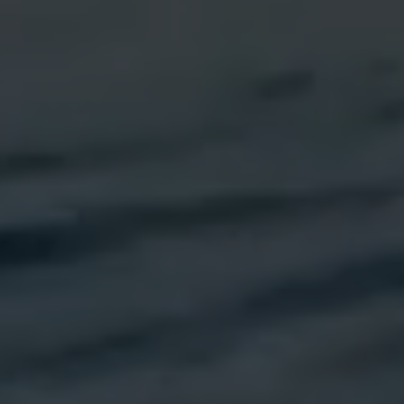
Arrivo
Partenza
HOTEL
9/8
10/8